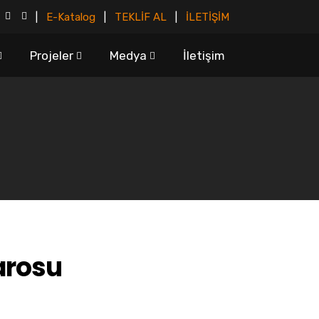
|
E-Katalog
|
TEKLİF AL
|
İLETİŞİM
Projeler
Medya
İletişim
arosu