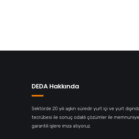
Profesyonel bir hizme
Sahne ve opera sistemleri kurulumu konusunda a
DEDA Hakkında
Sektörde 20 yılı aşkın süredir yurt içi ve yurt dışınd
tecrübesi ile sonuç odaklı çözümler ile memnuniye
garantili işlere imza atıyoruz.