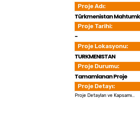
Proje Adı:
Türkmenistan Mahtumku
Proje ​​Tarihi:
-
Proje Lokasyonu:
TURKMENISTAN
Proje Durumu:
Tamamlanan Proje
Proje Detayı:
Proje Detayları ve Kapsamı…