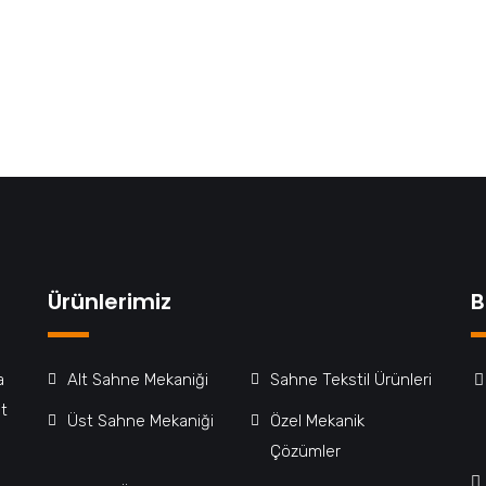
te mi ihtiyacınız var?
klınıza takılan her konu için bize ulaşabilirsiniz.
Ürünlerimiz
B
a
Alt Sahne Mekaniği
Sahne Tekstil Ürünleri
t
Üst Sahne Mekaniği
Özel Mekanik
Çözümler