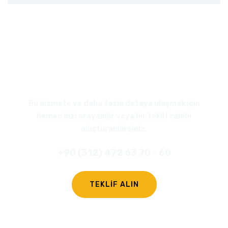
HEMEN
TEKLİF ALIN
Bu hizmete ve daha fazla detaya ulaşmak için
hemen bizi arayabilir veya bir teklif ralebi
oluşturabilirsiniz.
+90 (312) 472 63 70 - 60
TEKLİF ALIN